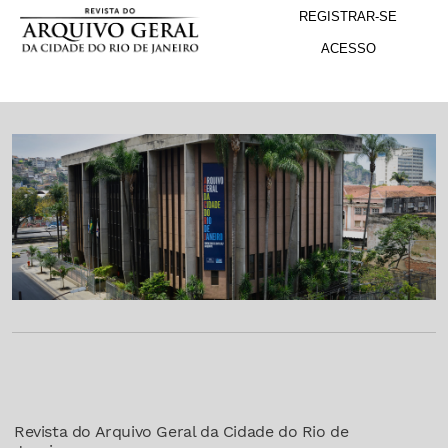
M
Ir para o menu de navegação principal
Ir para o conteúdo principal
Ir para o rodapé
REGISTRAR-SE
ACESSO
Revista do Arquivo Geral da Cidade do Rio de