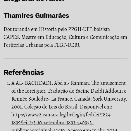
Thamires Guimarães
Doutoranda em História pelo PPGH-UFF, bolsista
CAPES. Mestre em Educação, Cultura e Comunicação em
Periferias Urbanas pela FEBF-UERJ.
Referências
A AL- BAGHDADI, Abd al- Rahman. The amusement
of the foreigner. Tradução de Yacine Daddi Addoun e
Rennée Soulodre- La France. Canadá: York University,
2001. Coleção de Leis do Brasil. Disponível em:
https://www2.camara.leg.br/legin/fed/lei/1824-
1899/lei-173-10-setembro-1893-540973-
publicacaooriginal-42519
. Acesso em: 15 abr. 2024.