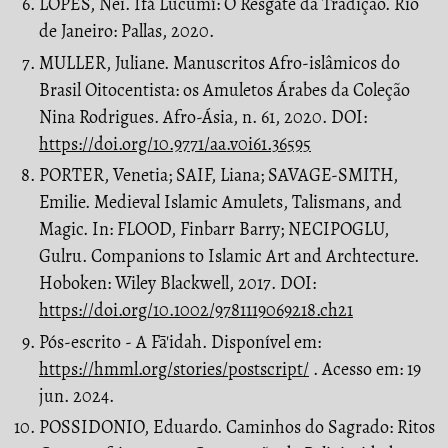
LOPES, Nei. Ifá Lucumí: O Resgate da Tradição. Rio
de Janeiro: Pallas, 2020.
MULLER, Juliane. Manuscritos Afro-islâmicos do
Brasil Oitocentista: os Amuletos Árabes da Coleção
Nina Rodrigues. Afro-Ásia, n. 61, 2020. DOI:
https://doi.org/10.9771/aa.v0i61.36595
PORTER, Venetia; SAIF, Liana; SAVAGE-SMITH,
Emilie. Medieval Islamic Amulets, Talismans, and
Magic. In: FLOOD, Finbarr Barry; NECIPOGLU,
Gulru. Companions to Islamic Art and Archtecture.
Hoboken: Wiley Blackwell, 2017. DOI:
https://doi.org/10.1002/9781119069218.ch21
Pós-escrito - A Fā'idah. Disponível em:
https://hmml.org/stories/postscript/
. Acesso em: 19
jun. 2024.
POSSIDONIO, Eduardo. Caminhos do Sagrado: Ritos