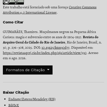
Este trabalho está licenciado sob uma licença
Creative Commons
Attribution 4.0 International License
.
Como Citar
GUIMARÃES, Thamires. Muçulmanos negros na Pequena África
Carioca: magia e subversão entre os anos de 1904-1937.
Revista do
Arquivo Geral da Cidade do Rio de Janeiro
, Rio de Janeiro, Brasil, n.
30, p. 276–308, 2025. DOI:
10.65625/k6m30d77
. Disponível em:
https://revistaagcrj.rio.br/index.php/ojs/article/view/530
. Acesso
em: 6 ago. 2026.
Formatos de Citação
Baixar Citação
Endnote/Zotero/Mendeley (RIS)
BibTeX