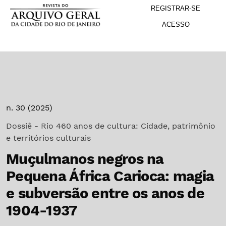
M
Ir para o menu de navegação principal
Ir para o conteúdo principal
Ir para o rodapé
REGISTRAR-SE
ACESSO
n. 30 (2025)
Dossiê - Rio 460 anos de cultura: Cidade, patrimônio
e territórios culturais
Muçulmanos negros na
Pequena África Carioca: magia
e subversão entre os anos de
1904-1937