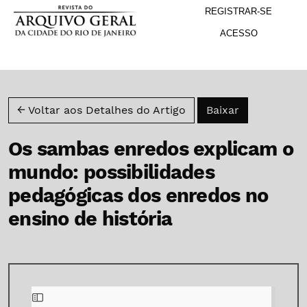
M
Ir para o menu de navegação principal
Ir para o conteúdo principal
Ir para o rodapé
REGISTRAR-SE
ACESSO
Baixar PDF
← Voltar aos Detalhes do Artigo
Baixar
Os sambas enredos explicam o
mundo: possibilidades
pedagógicas dos enredos no
ensino de história