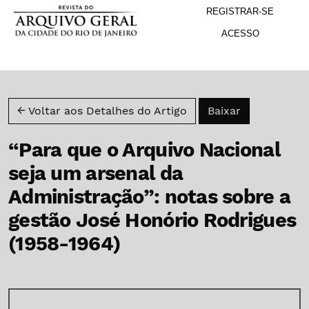
M
Ir para o menu de navegação principal
Ir para o conteúdo principal
Ir para o rodapé
REGISTRAR-SE
ACESSO
Baixar PDF
← Voltar aos Detalhes do Artigo
Baixar
“Para que o Arquivo Nacional
seja um arsenal da
Administração”: notas sobre a
gestão José Honório Rodrigues
(1958-1964)