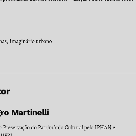
nas
,
Imaginário urbano
tor
o Martinelli
em Preservação do Patrimônio Cultural pelo IPHAN e
 UFRJ.