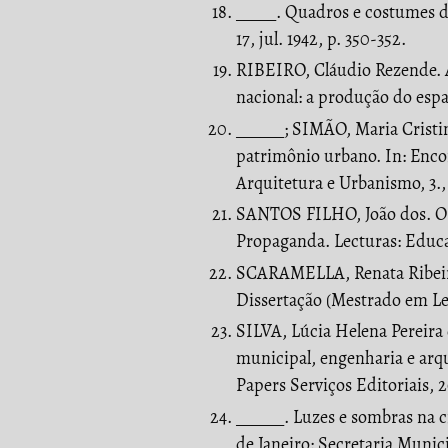
_____. Quadros e costumes do
17, jul. 1942, p. 350-352.
RIBEIRO, Cláudio Rezende. A
nacional: a produção do espaço
______; SIMÃO, Maria Cristin
patrimônio urbano. In: Enco
Arquitetura e Urbanismo, 3.
SANTOS FILHO, João dos. O 
Propaganda. Lecturas: Educaci
SCARAMELLA, Renata Ribeiro
Dissertação (Mestrado em Let
SILVA, Lúcia Helena Pereira 
municipal, engenharia e arqu
Papers Serviços Editoriais, 
______. Luzes e sombras na c
de Janeiro: Secretaria Muni