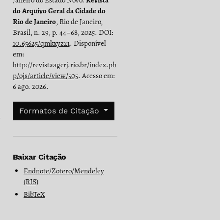
Janeiro do Estado Novo.
Revista
do Arquivo Geral da Cidade do
Rio de Janeiro
, Rio de Janeiro,
Brasil, n. 29, p. 44–68, 2025. DOI:
10.65625/qmkxyz21
. Disponível
em:
http://revistaagcrj.rio.br/index.ph
p/ojs/article/view/505
. Acesso em:
6 ago. 2026.
Formatos de Citação
Baixar Citação
Endnote/Zotero/Mendeley
(RIS)
BibTeX