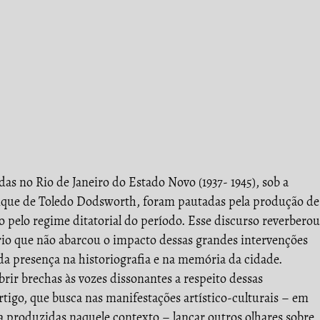
s no Rio de Janeiro do Estado Novo (1937- 1945), sob a
ique de Toledo Dodsworth, foram pautadas pela produção de
pelo regime ditatorial do período. Esse discurso reverberou
o que não abarcou o impacto dessas grandes intervenções
ida presença na historiografia e na memória da cidade.
brir brechas às vozes dissonantes a respeito dessas
artigo, que busca nas manifestações artístico-culturais – em
ra produzidas naquele contexto – lançar outros olhares sobre