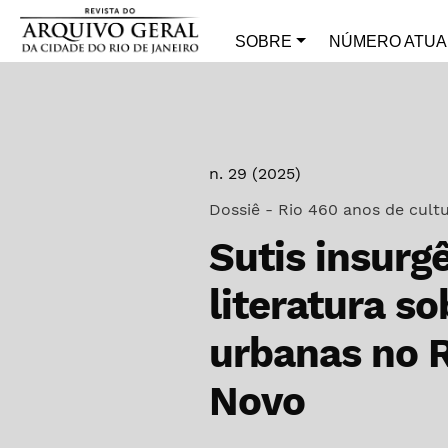
Ir para o menu de navegação principal
Ir para o conteúdo principal
Ir para o rodapé
SOBRE
NÚMERO ATUA
n. 29 (2025)
Dossiê - Rio 460 anos de cultur
Sutis insurg
literatura s
urbanas no R
Novo