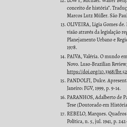
LÖWY, Michael. Walter Benja
conceito de história”. Trad
Marcos Lutz Müller. São Pau
OLIVEIRA, Ligia Gomes de. 
visão através da legislação 
Planejamento Urbano e Region
1978.
PAIVA, Valéria. O mundo em f
Novo. Luso-Brazilian Review, 
https://doi.org/10.3368/lbr.5
PANDOLFI, Dulce. Apresentaç
Janeiro: FGV, 1999, p. 9-14.
PARANHOS, Adalberto de Pau
Tese (Doutorado em História
REBELO, Marques. Quadros e 
Política, n. 5, jul. 1941, p. 24