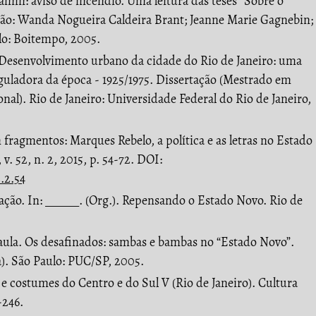
min: aviso de incêndio. Uma leitura das teses “Sobre o
ução: Wanda Nogueira Caldeira Brant; Jeanne Marie Gagnebin;
lo: Boitempo, 2005.
Desenvolvimento urbano da cidade do Rio de Janeiro: uma
reguladora da época - 1925/1975. Dissertação (Mestrado em
al). Rio de Janeiro: Universidade Federal do Rio de Janeiro,
ragmentos: Marques Rebelo, a política e as letras no Estado
v. 52, n. 2, 2015, p. 54-72. DOI:
2.2.54
ão. In: ______. (Org.). Repensando o Estado Novo. Rio de
la. Os desafinados: sambas e bambas no “Estado Novo”.
). São Paulo: PUC/SP, 2005.
costumes do Centro e do Sul V (Rio de Janeiro). Cultura
2-246.