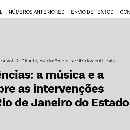
L
NÚMEROS ANTERIORES
ENVIO DE TEXTOS
CON
a Vol. 2: Cidade, patrimônio e territórios culturais
ências: a música e a
obre as intervenções
io de Janeiro do Estado