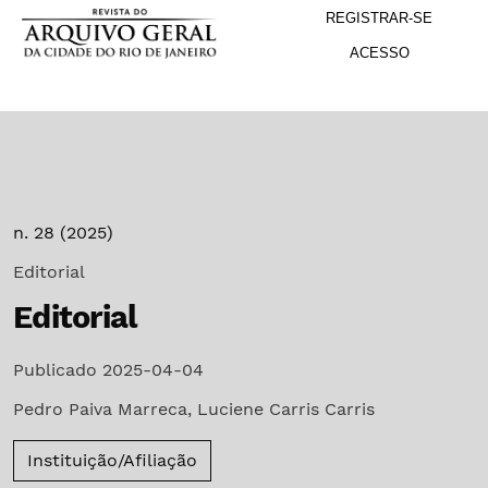
M
Ir para o menu de navegação principal
Ir para o conteúdo principal
Ir para o rodapé
REGISTRAR-SE
ACESSO
n. 28 (2025)
Editorial
Editorial
Publicado 2025-04-04
Pedro Paiva Marreca
,
Luciene Carris Carris
Instituição/Afiliação