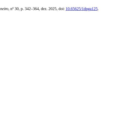
neiro
, nº 30, p. 342–364, dez. 2025, doi:
10.65625/1dpga125
.