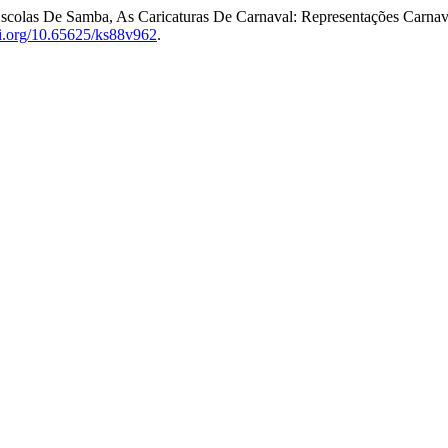
scolas De Samba, As Caricaturas De Carnaval: Representações Carnava
oi.org/10.65625/ks88v962
.