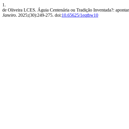
1.
de Oliveira LCES. Águia Centenária ou Tradição Inventada?: aponta
Janeiro
. 2025;(30):249-275. doi:
10.65625/1eqtbw10