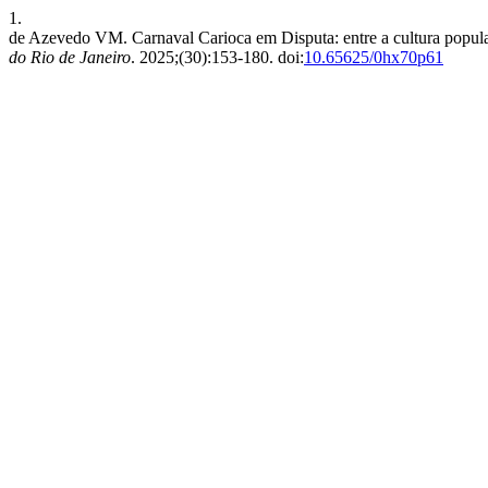
1.
de Azevedo VM. Carnaval Carioca em Disputa: entre a cultura popular
do Rio de Janeiro
. 2025;(30):153-180. doi:
10.65625/0hx70p61