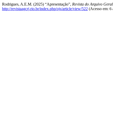
Rodrigues, A.E.M. (2025) “Apresentação”,
Revista do Arquivo Geral
http://revistaagcrj.rio.br/index.php/ojs/article/view/522
(Acesso em: 6 