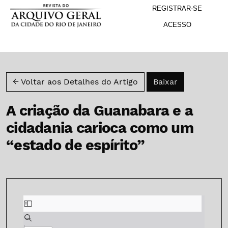
M
Ir para o menu de navegação principal
Ir para o conteúdo principal
Ir para o rodapé
REGISTRAR-SE
ACESSO
Baixar PDF
← Voltar aos Detalhes do Artigo
Baixar
A criação da Guanabara e a
cidadania carioca como um
“estado de espírito”