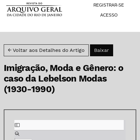
M
Ir para o menu de navegação principal
Ir para o conteúdo principal
Ir para o rodapé
REGISTRAR-SE
ACESSO
Baixar PDF
← Voltar aos Detalhes do Artigo
Baixar
Imigração, Moda e Gênero: o
caso da Lebelson Modas
(1930-1990)