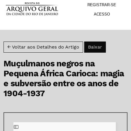
M
Ir para o menu de navegação principal
Ir para o conteúdo principal
Ir para o rodapé
REGISTRAR-SE
ACESSO
Baixar PDF
← Voltar aos Detalhes do Artigo
Baixar
Muçulmanos negros na
Pequena África Carioca: magia
e subversão entre os anos de
1904-1937