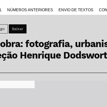
L
NÚMEROS ANTERIORES
ENVIO DE TEXTOS
CON
Baixar PDF
igo
Baixar
obra: fotografia, urban
eção Henrique Dodswor