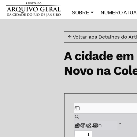
Ir para o menu de navegação principal
Ir para o conteúdo principal
Ir para o rodapé
SOBRE
NÚMERO ATUA
← Voltar aos Detalhes do Art
A cidade em 
Novo na Col