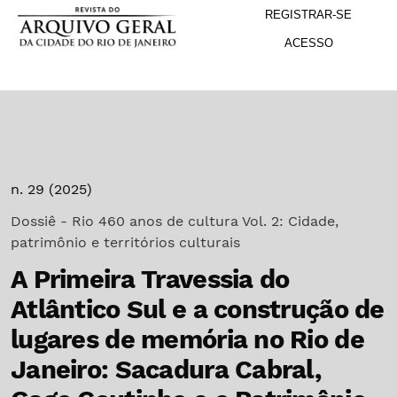
M
Ir para o menu de navegação principal
Ir para o conteúdo principal
Ir para o rodapé
REGISTRAR-SE
ACESSO
n. 29 (2025)
Dossiê - Rio 460 anos de cultura Vol. 2: Cidade,
patrimônio e territórios culturais
A Primeira Travessia do
Atlântico Sul e a construção de
lugares de memória no Rio de
Janeiro: Sacadura Cabral,