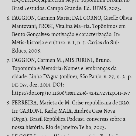
ISQUERDO, Aparecida Negri. Toponímia Urbana no
Brasil: estudos. Campo Grande: Ed. UFMS, 2023.
FAGGION, Carmen Maria; DAL CORNO, Giselle Olívia
Mantovani; FROSI, Vitalina Ma¬ria. Topônimos em
Bento Gonçalves: motivação e caracterização. In:
Métis: história e cultura. v. 1, n. 1. Caxias do Sul:
Educs, 2008.
FAGGION, Carmen M.; MISTURINI, Bruno.
Toponímia e Memória: Nomes e lembranças da
cidade. Linha D’Água (online), São Paulo, v. 27, n. 2, p.
141-157, dez. 2014. DOI:
https://doi.org/10.11606/issn.2236-4242.v27i2p141-157
FERREIRA, Marieta de M. Crise republicana de 1920.
In: CARLONI, Karla; MAIA, Andréa Casa Nova
(Orgs.). Brasil República Podcast: conversas sobre a
nossa história. Rio de Janeiro: Telha, 2023.