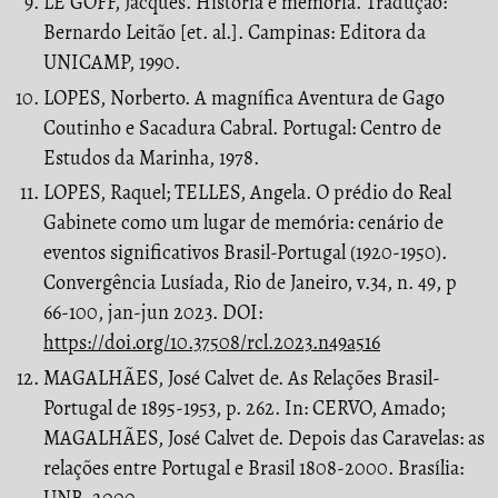
LE GOFF, Jacques. História e memória. Tradução:
Bernardo Leitão [et. al.]. Campinas: Editora da
UNICAMP, 1990.
LOPES, Norberto. A magnífica Aventura de Gago
Coutinho e Sacadura Cabral. Portugal: Centro de
Estudos da Marinha, 1978.
LOPES, Raquel; TELLES, Angela. O prédio do Real
Gabinete como um lugar de memória: cenário de
eventos significativos Brasil-Portugal (1920-1950).
Convergência Lusíada, Rio de Janeiro, v.34, n. 49, p
66-100, jan-jun 2023. DOI:
https://doi.org/10.37508/rcl.2023.n49a516
MAGALHÃES, José Calvet de. As Relações Brasil-
Portugal de 1895-1953, p. 262. In: CERVO, Amado;
MAGALHÃES, José Calvet de. Depois das Caravelas: as
relações entre Portugal e Brasil 1808-2000. Brasília:
UNB, 2000.