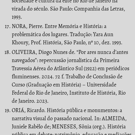
sociedade e cultura da elite no Rio de Janeiro na
virada do século. São Paulo: Companhia das Letras,
1993.
NORA, Pierre. Entre Memória e História: a
problemática dos lugares. Tradução: Yara Aun
Khoury, Prof. História, São Paulo, nº 10, dez. 1993.
OLIVEIRA, Diogo Nunes de. “Por ares nunca d’antes
navegados”: repercussão jornalística da Primeira
Travessia Aérea do Atlântico Sul (1922) em periódicos
fluminenses. 2024. 72 f. Trabalho de Conclusão de
Curso (Graduação em História) – Universidade
Federal do Rio de Janeiro, Instituto de História, Rio
de Janeiro. 2023.
ORIÁ, Ricardo. História pública e monumentos: a
narrativa visual do passado nacional. In: ALMEIDA,
Juniele Rabêlo de; MENESES, Sônia (org.). História
pública em debate: patrimônio, educação e mediações