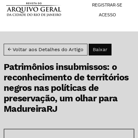
M
Ir para o menu de navegação principal
Ir para o conteúdo principal
Ir para o rodapé
REGISTRAR-SE
ACESSO
Baixar PDF
← Voltar aos Detalhes do Artigo
Baixar
Patrimônios insubmissos: o
reconhecimento de territórios
negros nas políticas de
preservação, um olhar para
MadureiraRJ