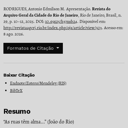
RODRIGUES, Antonio Edmilson M. Apresentação.
Revista do
Arquivo Geral da Cidade do Rio de Janeiro
, Rio de Janeiro, Brasil, n.
29, p. 10–12, 2025. DOI:
10.65625/h37nsb24
. Disponível em:
http://revistaagcrj.rio.br/index.php/ojs/article/view/503
. Acesso em:
8 ago. 2026.
Formatos de Citação
Baixar Citação
Endnote/Zotero/Mendeley (RIS)
BibTeX
Resumo
“As ruas têm alma...” (João do Rio)