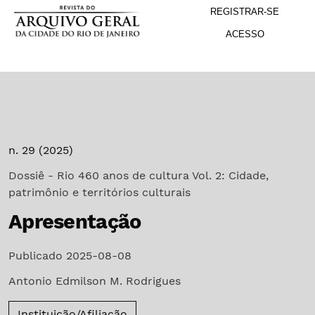
M
Ir para o menu de navegação principal
Ir para o conteúdo principal
Ir para o rodapé
REGISTRAR-SE
ACESSO
n. 29 (2025)
Dossiê - Rio 460 anos de cultura Vol. 2: Cidade,
patrimônio e territórios culturais
Apresentação
Publicado 2025-08-08
Antonio Edmilson M. Rodrigues
Instituição/Afiliação